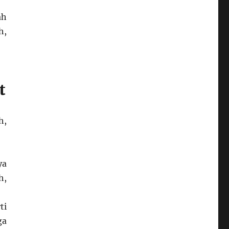
ah
h,
t
h,
ya
h,
ti
ga