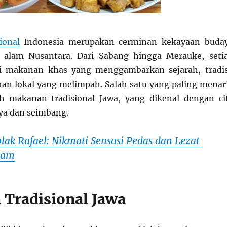
ional
Indonesia merupakan cerminan kekayaan buda
alam Nusantara. Dari Sabang hingga Merauke, seti
i makanan khas yang menggambarkan sejarah, tradis
an lokal yang melimpah. Salah satu yang paling menar
ah makanan tradisional Jawa, yang dikenal dengan ci
ya dan seimbang.
lak Rafael: Nikmati Sensasi Pedas dan Lezat
gam
Tradisional Jawa