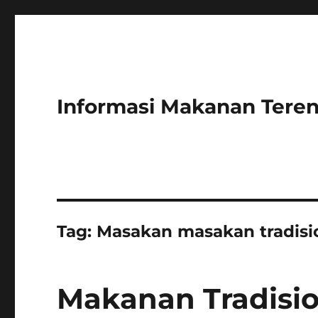
Informasi Makanan Tere
Tag:
Masakan masakan tradisi
Makanan Tradisio