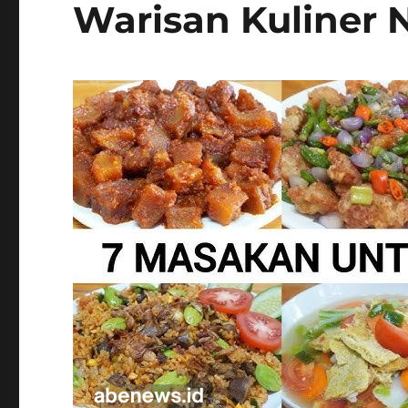
Warisan Kuliner 