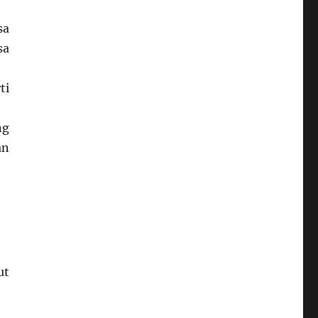
sa
sa
ti
ng
an
ut