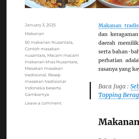
Posted
January 3, 2025
Makanan tradis
on
Categories
Makanan
dan keragaman 
Tags
50 makanan Nusantara
,
daerah memilik
Contoh masakan
serta bahan-bah
nusantara
,
Macam macam
perhatian adal
makanan khas Nusantara
,
Masakan masakan
rasanya yang ka
tradisional
,
Resep
masakan tradisional
Baca Juga :
Seb
Indonesia beserta
Topping Bera
Gambarnya
on
Leave a comment
Makanan
Tradisional
Makanan 
Indonesia:
Warisan
Kuliner