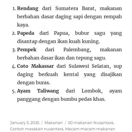
Rendang
dari Sumatera Barat, makanan
berbahan dasar daging sapi dengan rempah
kaya.
Papeda
dari Papua, bubur sagu yang
disantap dengan ikan kuah kuning.
Pempek
dari Palembang, makanan
berbahan dasar ikan dan tepung sagu.
Coto Makassar
dari Sulawesi Selatan, sup
daging berkuah kental yang disajikan
dengan buras.
Ayam Taliwang
dari Lombok, ayam
panggang dengan bumbu pedas khas.
Posted
Categories
Tags
January 3, 2025
Makanan
50 makanan Nusantara
,
on
Contoh masakan nusantara
,
Macam macam makanan