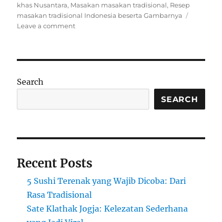
khas Nusantara
,
Masakan masakan tradisional
,
Resep
masakan tradisional Indonesia beserta Gambarnya
on
Leave a comment
Makanan
Tradisional
Indonesia:
Warisan
Kuliner
Search
Nusantara
SEARCH
Recent Posts
5 Sushi Terenak yang Wajib Dicoba: Dari
Rasa Tradisional
Sate Klathak Jogja: Kelezatan Sederhana