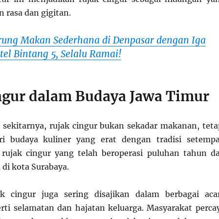
 rasa dan gigitan.
ung Makan Sederhana di Denpasar dengan Iga
el Bintang 5, Selalu Ramai!
ngur dalam Budaya Jawa Timur
 sekitarnya, rujak cingur bukan sekadar makanan, teta
ri budaya kuliner yang erat dengan tradisi setempa
rujak cingur yang telah beroperasi puluhan tahun d
 di kota Surabaya.
jak cingur juga sering disajikan dalam berbagai aca
perti selamatan dan hajatan keluarga. Masyarakat perca