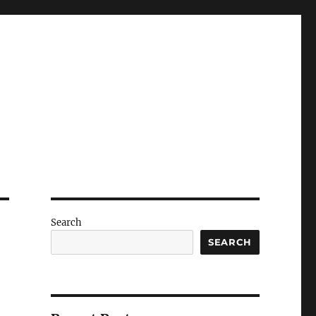
Search
SEARCH