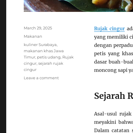
Posted
March 29, 2025
Rujak cingur
ada
on
Categories
Makanan
yang memiliki ci
Tags
kuliner Surabaya
,
dengan perpadua
makanan khas Jawa
petis yang kha
Timur
,
petis udang
,
Rujak
dasar buah-buah
cingur
,
sejarah rujak
cingur
moncong sapi ya
on
Leave a comment
Rujak
Cingur:
Sejarah 
Kuliner
Khas
Surabaya
Asal-usul ruja
yang
Kaya
meyakini bahwa 
Rasa
Dalam catatan