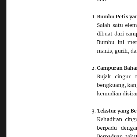
Bumbu Petis ya
Salah satu ele
dibuat dari cam
Bumbu ini mem
manis, gurih, da
Campuran Baha
Rujak cingur t
bengkuang, kang
kemudian disira
Tekstur yang B
Kehadiran cing
berpadu denga
Perpaduan teks