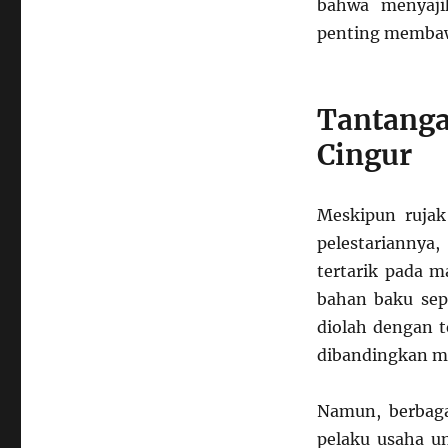
bahwa menyaji
penting membaw
Tantang
Cingur
Meskipun rujak
pelestariannya
tertarik pada m
bahan baku sepe
diolah dengan t
dibandingkan ma
Namun, berbaga
pelaku usaha u