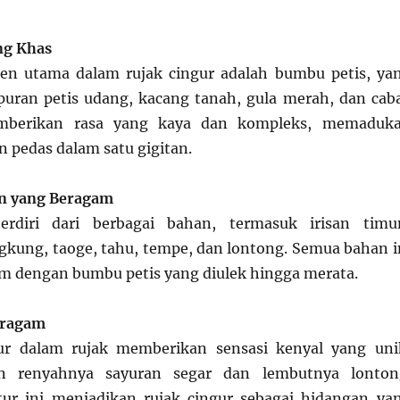
ng Khas
men utama dalam rujak cingur adalah bumbu petis, ya
puran petis udang, kacang tanah, gula merah, dan caba
berikan rasa yang kaya dan kompleks, memaduk
n pedas dalam satu gigitan.
n yang Beragam
erdiri dari berbagai bahan, termasuk irisan timu
kung, taoge, tahu, tempe, dan lontong. Semua bahan i
m dengan bumbu petis yang diulek hingga merata.
eragam
ur dalam rujak memberikan sensasi kenyal yang uni
n renyahnya sayuran segar dan lembutnya lonton
tur ini menjadikan rujak cingur sebagai hidangan ya