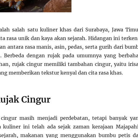
lah salah satu kuliner khas dari Surabaya, Jawa Timu
ta rasa unik dan kaya akan sejarah. Hidangan ini terken
n antara rasa manis, asin, pedas, serta gurih dari bum
s. Berbeda dengan rujak pada umumnya yang berbah
an, rujak cingur memiliki tambahan cingur, yaitu iris
ng memberikan tekstur kenyal dan cita rasa khas.
Rujak Cingur
k cingur masih menjadi perdebatan, tetapi banyak ya
kuliner ini telah ada sejak zaman kerajaan Majapahi
 sejarah, makanan yang menggunakan bumbu petis d