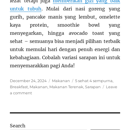
lezat tetapi juga
memberikan gizi yang baik
untuk tubuh
. Mulai dari nasi goreng yang
gurih, pancake manis yang lembut, omelette
kaya protein, smoothie bowl yang
menyegarkan, hingga avocado toast yang
sehat – semuanya bisa menjadi pilihan terbaik
untuk memulai hari dengan penuh energi dan
kebahagiaan. Cobalah variasi sarapan ini untuk
menyemarakkan pagi Anda!
Posted
Categories
Tags
December 24, 2024
Makanan
5 sehat 4 sempurna
,
on
Breakfast
,
Makanan
,
Makanan Terenak
,
Sarapan
Leave
on
a comment
5
Makanan
Sarapan
Terenak
yang
Search
Wajib