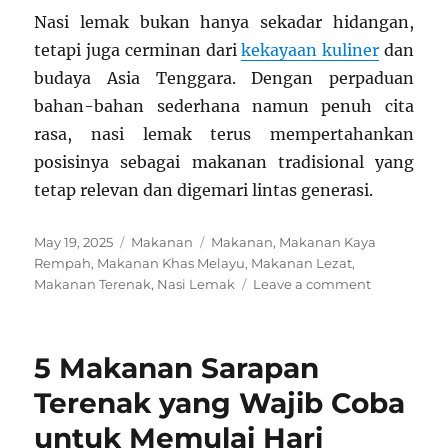
Nasi lemak bukan hanya sekadar hidangan,
tetapi juga cerminan dari
kekayaan kuliner
dan
budaya Asia Tenggara. Dengan perpaduan
bahan-bahan sederhana namun penuh cita
rasa, nasi lemak terus mempertahankan
posisinya sebagai makanan tradisional yang
tetap relevan dan digemari lintas generasi.
Posted
Categories
Tags
May 19, 2025
Makanan
Makanan
,
Makanan Kaya
on
Rempah
,
Makanan Khas Melayu
,
Makanan Lezat
,
on
Makanan Terenak
,
Nasi Lemak
Leave a comment
Nasi
Lemak:
Kuliner
5 Makanan Sarapan
Tradisional
yang
Terenak yang Wajib Coba
Kaya
untuk Memulai Hari
Rasa