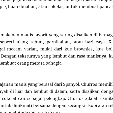
aple, buah-buahan, atau cokelat, untuk membuat panca
akanan manis favorit yang sering disajikan di berbag
 seperti ulang tahun, pernikahan, atau hari raya. K
gai macam varian, mulai dari kue brownies, kue bol
. Dengan teksturnya yang lembut dan rasa manisnya, k
 membuat orang merasa bahagia.
jajanan manis yang berasal dari Spanyol. Churros memili
nyah di luar dan lembut di dalam, serta disajikan deng
 cokelat cair sebagai pelengkap. Churros adalah camil
ntuk dinikmati bersama dengan secangkir kopi atau te
membuat Anda merasa bahagia.