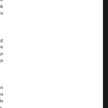
ak
im
ng
an
ga
ga
an
sa
da
g,