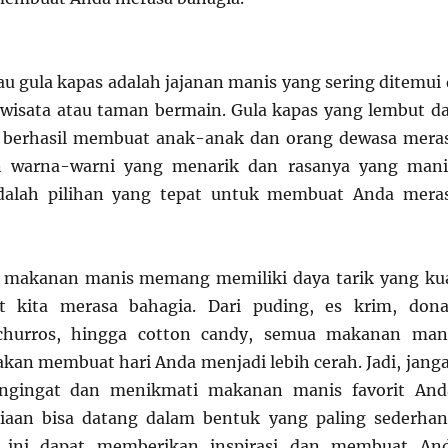
au gula kapas adalah jajanan manis yang sering ditemui 
wisata atau taman bermain. Gula kapas yang lembut d
lu berhasil membuat anak-anak dan orang dewasa mera
n warna-warni yang menarik dan rasanya yang mani
dalah pilihan yang tepat untuk membuat Anda mera
 makanan manis memang memiliki daya tarik yang ku
 kita merasa bahagia. Dari puding, es krim, dona
 churros, hingga cotton candy, semua makanan man
i akan membuat hari Anda menjadi lebih cerah. Jadi, jang
ngingat dan menikmati makanan manis favorit And
iaan bisa datang dalam bentuk yang paling sederhan
l ini dapat memberikan inspirasi dan membuat An