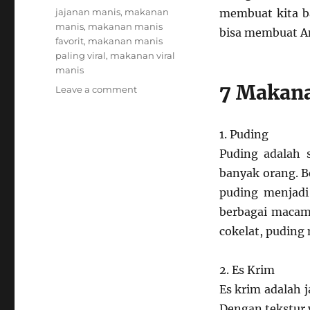
Tags
jajanan manis
,
makanan
membuat kita ba
manis
,
makanan manis
bisa membuat A
favorit
,
makanan manis
paling viral
,
makanan viral
manis
7 Makana
on
Leave a comment
7
Makanan
Manis
1. Puding
Favorit
Puding adalah 
yang
banyak orang. 
Bikin
Happy
puding menjadi
berbagai macam 
cokelat, puding
2. Es Krim
Es krim adalah 
Dengan tekstur 