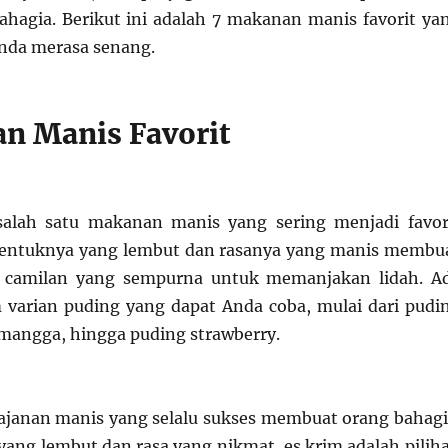
hagia. Berikut ini adalah 7 makanan manis favorit ya
nda merasa senang.
n Manis Favorit
salah satu makanan manis yang sering menjadi favor
Bentuknya yang lembut dan rasanya yang manis membu
 camilan yang sempurna untuk memanjakan lidah. A
varian puding yang dapat Anda coba, mulai dari pudi
 mangga, hingga puding strawberry.
jajanan manis yang selalu sukses membuat orang bahagi
yang lembut dan rasa yang nikmat, es krim adalah pilih