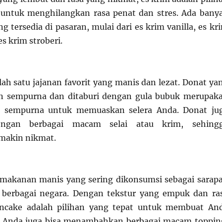
untuk menghilangkan rasa penat dan stres. Ada bany
ng tersedia di pasaran, mulai dari es krim vanilla, es kr
es krim stroberi.
lah satu jajanan favorit yang manis dan lezat. Donat ya
n sempurna dan ditaburi dengan gula bubuk merupak
g sempurna untuk memuaskan selera Anda. Donat ju
engan berbagai macam selai atau krim, sehing
makin nikmat.
 makanan manis yang sering dikonsumsi sebagai sarap
i berbagai negara. Dengan tekstur yang empuk dan ra
ncake adalah pilihan yang tepat untuk membuat An
. Anda juga bisa menambahkan berbagai macam toppin