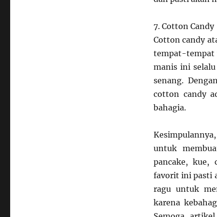
7. Cotton Candy
Cotton candy at
tempat-tempat 
manis ini sela
senang. Denga
cotton candy a
bahagia.
Kesimpulannya,
untuk membuat
pancake, kue,
favorit ini past
ragu untuk me
karena kebahag
Semoga artike