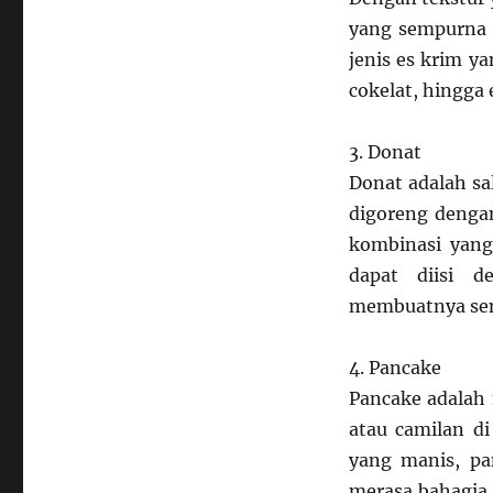
yang sempurna 
jenis es krim ya
cokelat, hingga 
3. Donat
Donat adalah sa
digoreng denga
kombinasi yan
dapat diisi d
membuatnya se
4. Pancake
Pancake adalah
atau camilan d
yang manis, pa
merasa bahagia