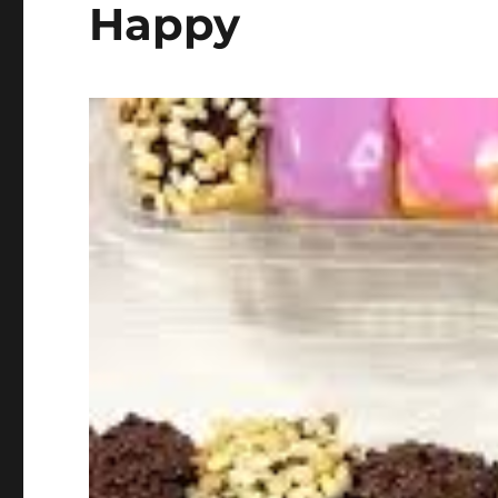
Happy