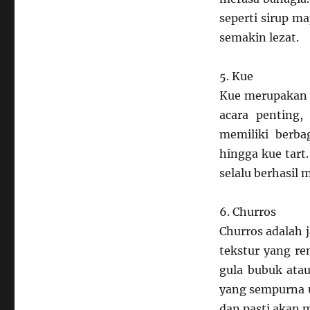
seperti sirup m
semakin lezat.
5. Kue
Kue merupakan m
acara penting,
memiliki berba
hingga kue tart
selalu berhasil
6. Churros
Churros adalah 
tekstur yang re
gula bubuk atau
yang sempurna u
dan pasti akan 