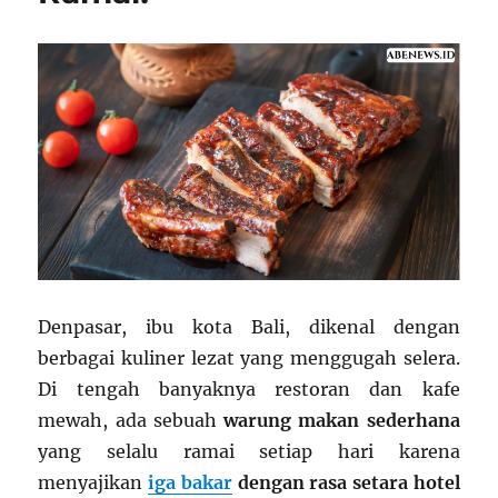
Denpasar, ibu kota Bali, dikenal dengan
berbagai kuliner lezat yang menggugah selera.
Di tengah banyaknya restoran dan kafe
mewah, ada sebuah
warung makan sederhana
yang selalu ramai setiap hari karena
menyajikan
iga bakar
dengan rasa setara hotel