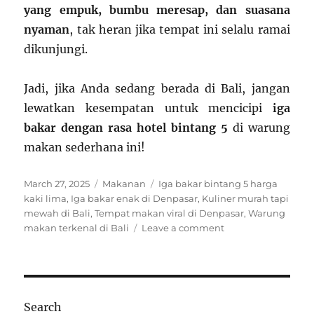
yang empuk, bumbu meresap, dan suasana
nyaman
, tak heran jika tempat ini selalu ramai
dikunjungi.
Jadi, jika Anda sedang berada di Bali, jangan
lewatkan kesempatan untuk mencicipi
iga
bakar dengan rasa hotel bintang 5
di warung
makan sederhana ini!
Posted
Categories
Tags
March 27, 2025
Makanan
Iga bakar bintang 5 harga
on
kaki lima
,
Iga bakar enak di Denpasar
,
Kuliner murah tapi
mewah di Bali
,
Tempat makan viral di Denpasar
,
Warung
on
makan terkenal di Bali
Leave a comment
Warung
Makan
Sederhana
di
Denpasar
Search