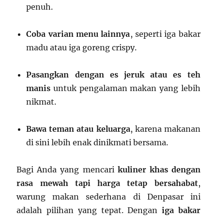
penuh.
Coba varian menu lainnya
, seperti iga bakar
madu atau iga goreng crispy.
Pasangkan dengan es jeruk atau es teh
manis
untuk pengalaman makan yang lebih
nikmat.
Bawa teman atau keluarga
, karena makanan
di sini lebih enak dinikmati bersama.
Bagi Anda yang mencari
kuliner khas dengan
rasa mewah tapi harga tetap bersahabat
,
warung makan sederhana di Denpasar ini
adalah pilihan yang tepat. Dengan
iga bakar