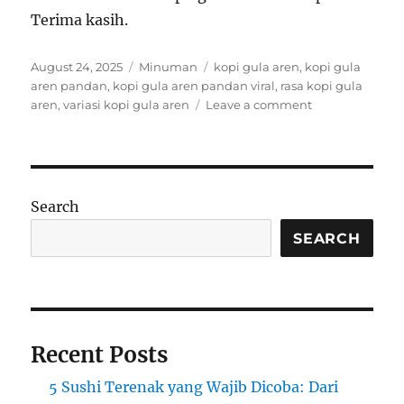
Terima kasih.
Posted
Categories
Tags
August 24, 2025
Minuman
kopi gula aren
,
kopi gula
on
aren pandan
,
kopi gula aren pandan viral
,
rasa kopi gula
on
aren
,
variasi kopi gula aren
Leave a comment
Kopi
Gula
Aren
Rasa
Pandan
Search
Wangi
SEARCH
Recent Posts
5 Sushi Terenak yang Wajib Dicoba: Dari